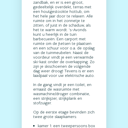
zandbak, en er is een groot,
gedeeltelijk overdekt, terras met
een houtgestookte hottub, om
het hele jaar door te relaxen. Alle
ruimte om in het zonnetje te
zitten, of juist in de schaduw, als
het te warm wordt. ’s-Avonds
kunt u heerlijk in de tuin
barbecueën. Een carport met
ruimte om de fietsen te plaatsen
en een schuur voor o.a. de opslag
van de tuinmeubelen. Naast de
voordeur vindt je een verwarmde
ski-kast onder de overkapping. Zo
zijn je skischoenen de volgende
dag weer droog! Tevens is er een
laadpaal voor uw elektrische auto.
In de gang vindt je een toilet, en
ernaast de wasruimte met
wasmachine/droger combinatie,
een strijkijzer, strijkplank en
stofzuiger.
Op de eerste etage bevinden zich
twee grote slaapkamers:
kamer 1: een tweepersoons box